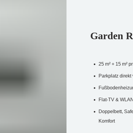
Garden 
25 m² + 15 m² p
Parkplatz direkt 
Fußbodenheizung
Flat-TV & WLAN 
Doppelbett, Saf
Komfort