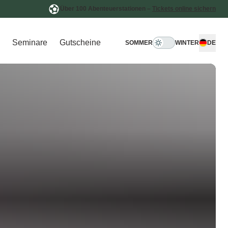
Über 100 Abenteuerstationen –
Tickets online sichern
Seminare
Gutscheine
SOMMER
WINTER
DE