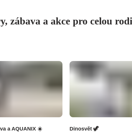
y, zábava a akce pro celou rod
ava a AQUANIX ☀️
Dinosvět 🦖