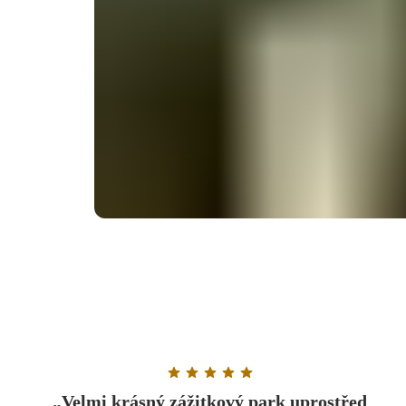
Rating: 5 out of 5 stars
„Velmi krásný zážitkový park uprostřed