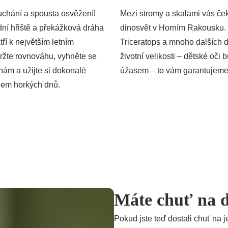
uchání a spousta osvěžení!
Mezi stromy a skalami vás ček
ní hřiště a překážková dráha
dinosvět v Horním Rakousku.
í k největším letním
Triceratops a mnoho dalších 
ržte rovnováhu, vyhněte se
životní velikosti – dětské oči 
nám a užijte si dokonalé
úžasem – to vám garantujeme
hem horkých dnů.
Máte chuť na d
Pokud jste teď dostali chuť na 