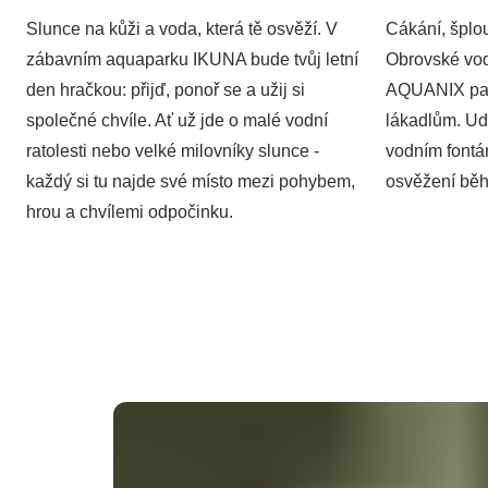
Slunce na kůži a voda, která tě osvěží. V
Cákání, šplo
zábavním aquaparku IKUNA bude tvůj letní
Obrovské vod
den hračkou: přijď, ponoř se a užij si
AQUANIX patř
společné chvíle. Ať už jde o malé vodní
lákadlům. Ud
ratolesti nebo velké milovníky slunce -
vodním fontá
každý si tu najde své místo mezi pohybem,
osvěžení bě
hrou a chvílemi odpočinku.