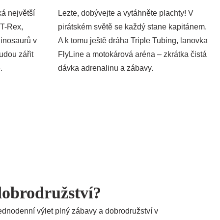
á největší
Lezte, dobývejte a vytáhněte plachty! V
 T-Rex,
pirátském světě se každý stane kapitánem.
dinosaurů v
A k tomu ještě dráha Triple Tubing, lanovka
budou zářit
FlyLine a motokárová aréna – zkrátka čistá
.
dávka adrenalinu a zábavy.
obrodružství?
jednodenní výlet plný zábavy a dobrodružství v