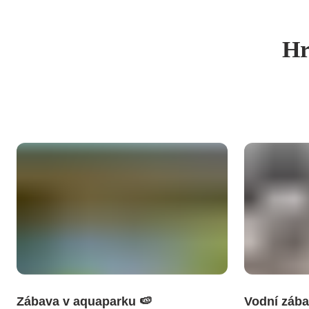
Hr
Zábava v aquaparku 🍉
Vodní záb