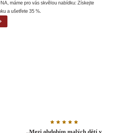
UNA, máme pro vás skvělou nabídku: Získejte
nku a ušetřete 35 %.
Rating: 5 out of 5 stars
„Mezi obdobím malých dětí v