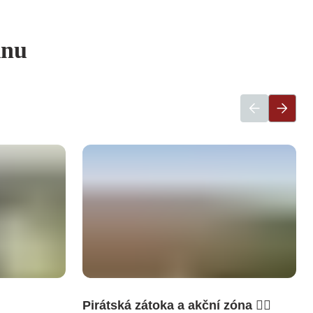
inu
Pirátská zátoka a akční zóna 🏴‍☠️