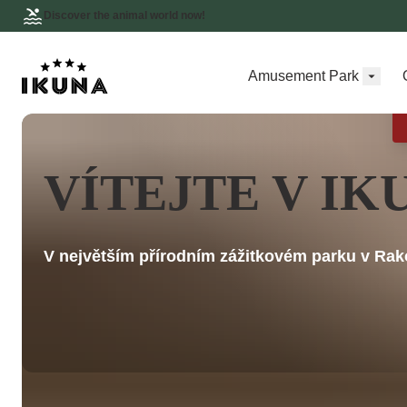
Discover the animal world now!
Amusement Park
VÍTEJTE V IK
V největším přírodním zážitkovém parku v Ra