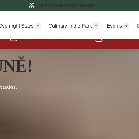
IKUNA Adventure Pool – now open
Overnight Stays
Culinary in the Park
Events
Book overnight stay
Buy tickets
UNĚ!
kousku.