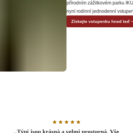
přírodním zážitkovém parku IK
nyní rodinní jednodenní vstupe
Získejte vstupenku hned teď
Rating: 5 out of 5 stars
„Týpí jsou krásná a velmi prostorná. Vše