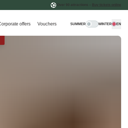
Over 90 attractions –
Buy tickets online
Corporate offers
Vouchers
SUMMER
WINTER
EN