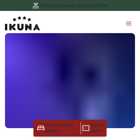
IKUNA Erlebnisbad - ab sofort geöffnet
Übernachtungen
Tickets
buchen
kaufen