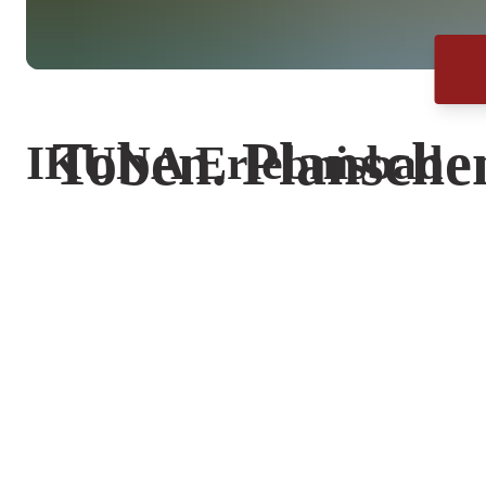
Toben. Plansche
IKUNA Erlebnisbad