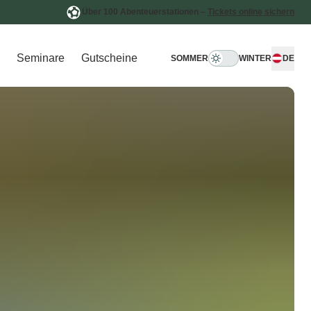
Über 100 Abenteuerstationen –
Tickets online sichern
Seminare
Gutscheine
SOMMER
WINTER
DE