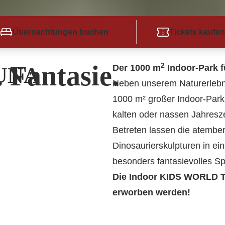
Übernachtungen buchen
Tickets kaufen
 Fantasie.
2
Der 1000 m
Indoor-Park f
UNA
Neben unserem Naturerlebn
1000 m² großer Indoor-Park.
kalten oder nassen Jahresze
Betreten lassen die atemb
Dinosaurierskulpturen in ei
besonders fantasievolles Spi
Die Indoor KIDS WORLD T
erworben werden!