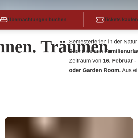
Übernachtungen buchen
Tickets kaufen
nnen. Träumen.
Semesterferien in der Natur
Buche deinen
Familienurla
Zeitraum von
16. Februar -
oder Garden Room.
Aus ei