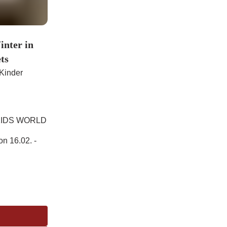
nter in
ts
Kinder
or KIDS WORLD
on 16.02. -